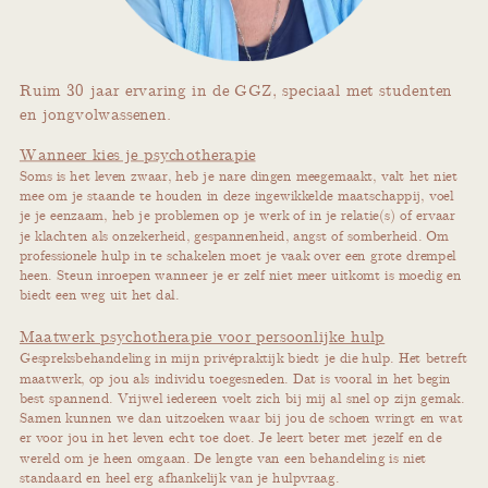
Ruim 30 jaar ervaring in de GGZ, speciaal met studenten
en jongvolwassenen.
Wanneer kies je psychotherapie
Soms is het leven zwaar, heb je nare dingen meegemaakt, valt het niet
mee om je staande te houden in deze ingewikkelde maatschappij, voel
je je eenzaam, heb je problemen op je werk of in je relatie(s) of ervaar
je klachten als onzekerheid, gespannenheid, angst of somberheid. Om
professionele hulp in te schakelen moet je vaak over een grote drempel
heen. Steun inroepen wanneer je er zelf niet meer uitkomt is moedig en
biedt een weg uit het dal.
Maatwerk psychotherapie voor persoonlijke hulp
Gespreksbehandeling in mijn privépraktijk biedt je die hulp. Het betreft
maatwerk, op jou als individu toegesneden. Dat is vooral in het begin
best spannend. Vrijwel iedereen voelt zich bij mij al snel op zijn gemak.
Samen kunnen we dan uitzoeken waar bij jou de schoen wringt en wat
er voor jou in het leven echt toe doet. Je leert beter met jezelf en de
wereld om je heen omgaan. De lengte van een behandeling is niet
standaard en heel erg afhankelijk van je hulpvraag.